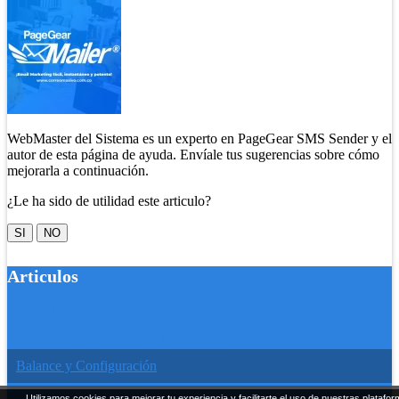
WebMaster del Sistema es un experto en PageGear SMS Sender y el
autor de esta página de ayuda. Envíale tus sugerencias sobre cómo
mejorarla a continuación.
¿Le ha sido de utilidad este articulo?
SI
NO
Articulos
Como empezar a hacer envíos
Listas de contacto
Como Crear Campañas de Automáticas
Balance y Configuración
Historial de envíos
Utilizamos cookies para mejorar tu experiencia y facilitarte el uso de nuestras platafor