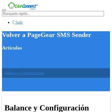
Menú
Salir
Volver a PageGear SMS Sender
Articulos
Como empezar a hacer envíos
Listas de contacto
Como Crear Campañas de Automáticas
Balance y Configuración
Historial de envíos
Restricciones de uso y envíos
Listas Negra
Balance y Configuración