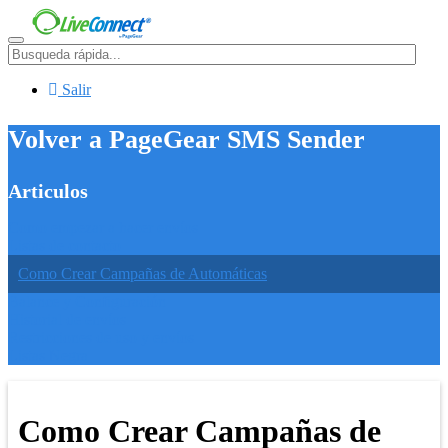
Menú
Salir
Volver a PageGear SMS Sender
Articulos
Como empezar a hacer envíos
Listas de contacto
Como Crear Campañas de Automáticas
Balance y Configuración
Historial de envíos
Restricciones de uso y envíos
Listas Negra
Como Crear Campañas de