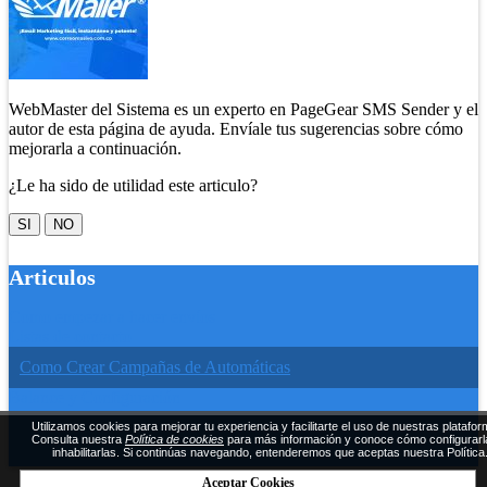
WebMaster del Sistema es un experto en PageGear SMS Sender y el
autor de esta página de ayuda. Envíale tus sugerencias sobre cómo
mejorarla a continuación.
¿Le ha sido de utilidad este articulo?
SI
NO
Articulos
Como empezar a hacer envíos
Listas de contacto
Como Crear Campañas de Automáticas
Balance y Configuración
Historial de envíos
Utilizamos cookies para mejorar tu experiencia y facilitarte el uso de nuestras platafor
Restricciones de uso y envíos
Consulta nuestra
Política de cookies
para más información y conoce cómo configurarl
inhabilitarlas. Si continúas navegando, entenderemos que aceptas nuestra Política
Listas Negra
Aceptar Cookies