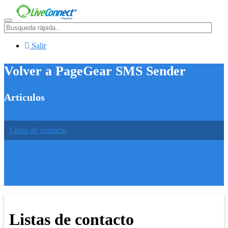
Menú
Salir
Volver a PageGear SMS Sender
Articulos
Como empezar a hacer envíos
Listas de contacto
Como Crear Campañas de Automáticas
Balance y Configuración
Historial de envíos
Restricciones de uso y envíos
Listas Negra
Listas de contacto