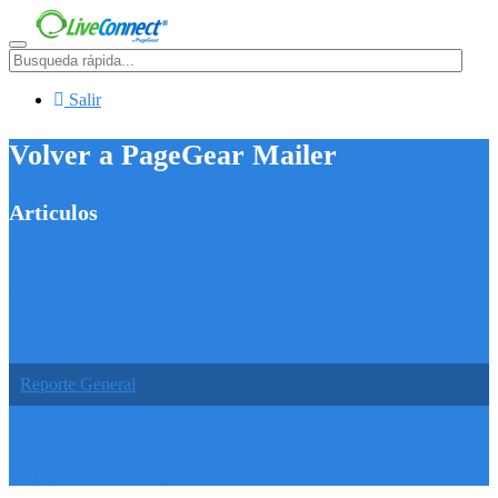
Menú
Salir
Volver a PageGear Mailer
Articulos
Configuración y Remitentes
Administrar Listas de Correo
Depurador de Bases de Datos
Campañas de Correos
Editor de Campañas
Realizar Envío
Reporte General
Reporte de Envíos
Reporte de Créditos
Robots de Automatización
Formularios de Suscripción