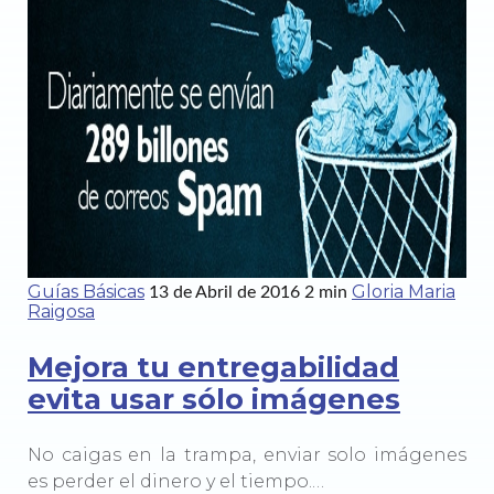
Guías Básicas
Gloria Maria
13 de Abril de 2016
2 min
Raigosa
Mejora tu entregabilidad
evita usar sólo imágenes
No caigas en la trampa, enviar solo imágenes
es perder el dinero y el tiempo.…