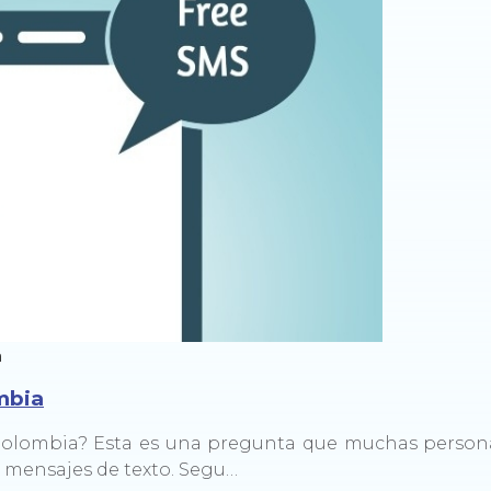
n
mbia
Colombia? Esta es una pregunta que muchas person
e mensajes de texto. Segu…