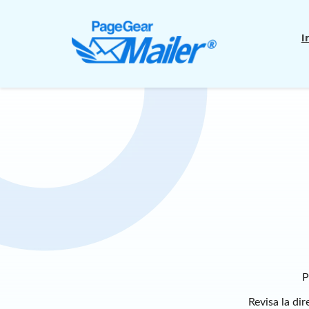
I
P
Revisa la dir