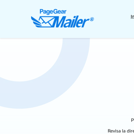
I
P
Revisa la dir