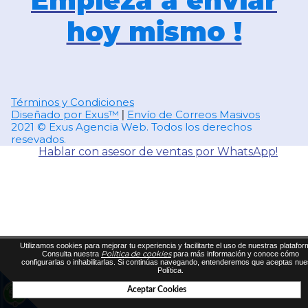
Empieza a enviar
hoy mismo !
Términos y Condiciones
Diseñado por Exus™
Envío de Correos Masivos
|
2021 © Exus Agencia Web. Todos los derechos
resevados.
Hablar con asesor de ventas por WhatsApp!
Utilizamos cookies para mejorar tu experiencia y facilitarte el uso de nuestras platafor
Política de cookies
Consulta nuestra
para más información y conoce cómo
configurarlas o inhabilitarlas. Si continúas navegando, entenderemos que aceptas nue
Política.
Aceptar Cookies