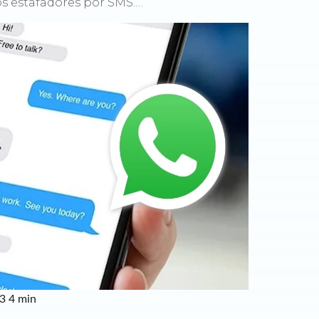
os estafadores por SMS.…
23
4 min